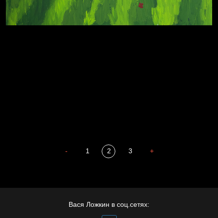
А у нас в квартире газ
Бойцы невидимого фронта
Бдительность
Попытка заняться спортом №4
-
1
2
3
+
Весна
Вася Ложкин в соц.сетях: