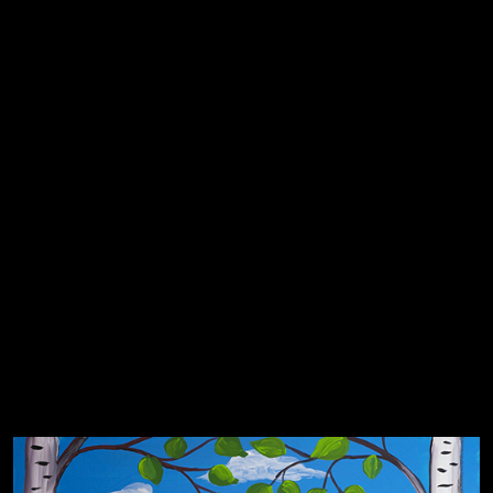
Не вижу, не слышу, не скажу
Навстречу весне
На потом
Не грузи
Много сладкого вредно
Лишние детали
Котоград
Земля плоская
Голова
Воздух свободы
Внутренний мир