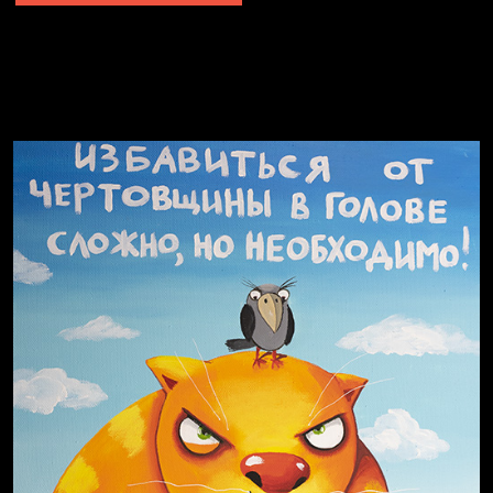
Явка провалена
Я это не я