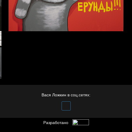
Полудруг
Хватит отвлекать
Отцы
Вася Ложкин в соц.сетях:
Разработано