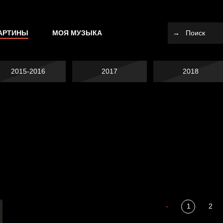
АРТИНЫ
МОЯ МУЗЫКА
2015-2016
2017
2018
Я это не я
Темный лес
СМЕРШ
Разум осветил
-
1
2