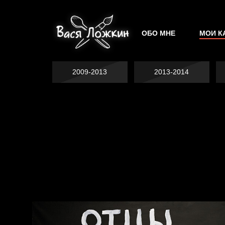
ОБО МНЕ
МОИ К
2009-2013
2013-2014
Явка провалена
Хватит отвлекать
Спящий кот
Родина знает