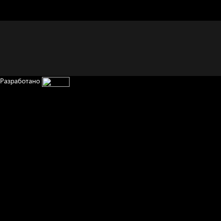
В Москву! Разгонять
себя иллюзиями
Сладких снов
тоску!
Разработано