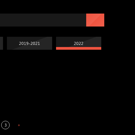
2019-2021
2022
Попытка заняться
Попытка заняться
спортом №7
Russian Federation
спортом №6
Мизантроп
3
+