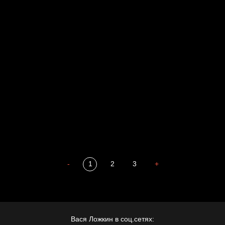
Свинтиликтуалы
Родина знает
Разум осветил
Престол
Пора творить добро
Полудруг
Охота на человека
Отцы
-
1
2
3
+
Вася Ложкин в соц.сетях: