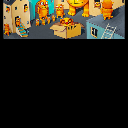
Земля плоская
Голова
Котоград
Воздух свободы
Внутренний мир
Весна
А у нас в квартире газ