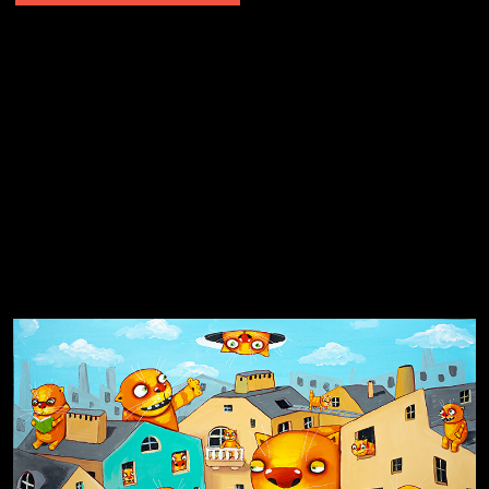
Не грузи
Не вижу, не слышу, не скажу
Навстречу весне
На потом
Много сладкого вредно
Лишние детали