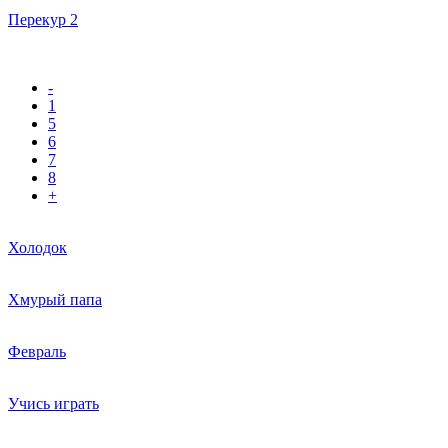
Перекур 2
-
1
5
6
7
8
+
Холодок
Хмурый папа
Февраль
Учись играть