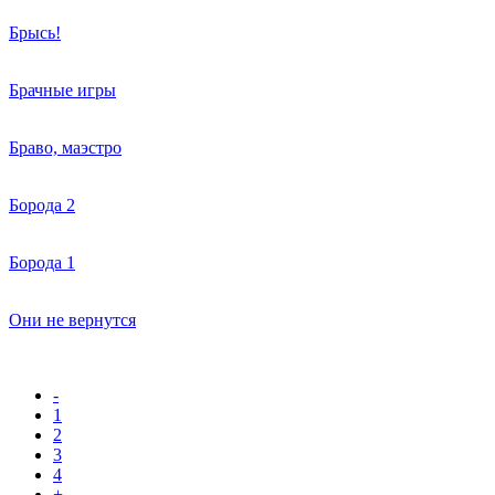
Брысь!
Брачные игры
Браво, маэстро
Борода 2
Борода 1
Они не вернутся
-
1
2
3
4
+