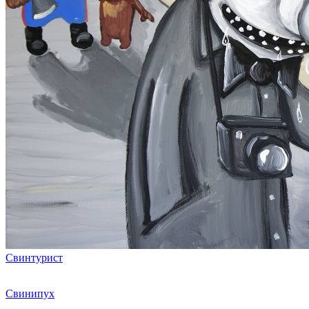
Свинтурист
Свинипух