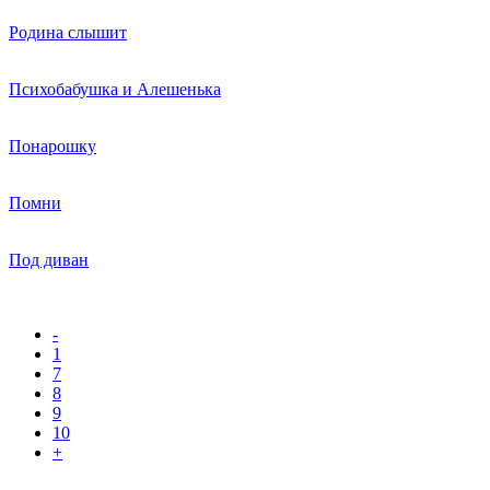
Родина слышит
Психобабушка и Алешенька
Понарошку
Помни
Под диван
-
1
7
8
9
10
+