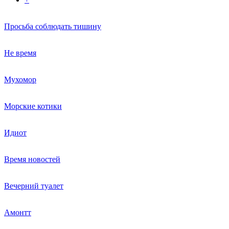
Просьба соблюдать тишину
Не время
Мухомор
Морские котики
Идиот
Время новостей
Вечерний туалет
Амонтт