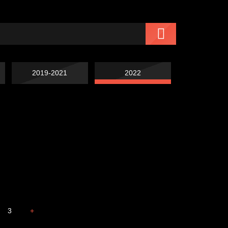
2019-2021
2022
Навстречу весне
Лишние детали
Голова
Весна
3
+