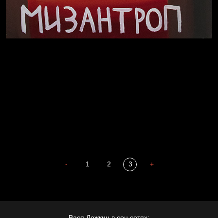
В Москву! Разгонять тоску!
Иди
В каком смысле?
Сладких снов
-
1
2
3
+
Мизантроп
Вася Ложкин в соц.сетях: