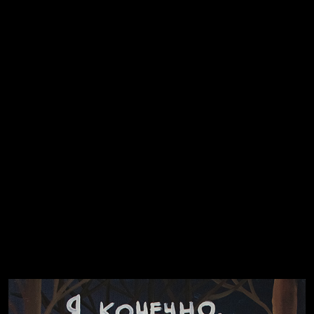
Попытка заняться спортом №2
Попытка заняться спортом №10
Попытка заняться спортом №7
Попытка заняться спортом №3
Попытка заняться спортом №9
Попытка заняться спортом №6
Попытка заняться спортом №8
Смотри, как все похорошело
Russian Federation
Давайте тешить себя иллюзиями
За счастьем