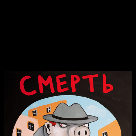
Явка провалена
Я это не я
Чертовщина в голове
Хватит отвлекать
Темный лес
Схема сборки кота
Спящий кот