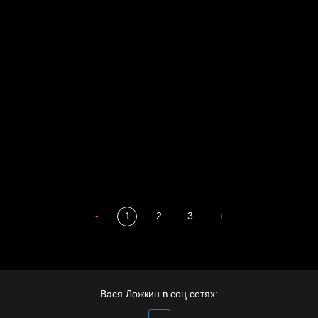
Родина знает
Разум осветил
Престол
Пора творить добро
СМЕРШ
Полудруг
Охота на человека
Отцы
-
1
2
3
+
Вася Ложкин в соц.сетях: