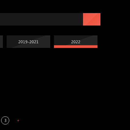
2019-2021
2022
Попытка заняться
Попытка заняться
спортом №7
Russian Federation
спортом №6
Мизантроп
3
+