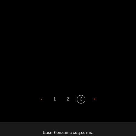
Russian Federation
Давайте тешить себя иллюзиями
За счастьем
Мизантроп
В Москву! Разгонять тоску!
Иди
В каком смысле?
Сладких снов
-
1
2
3
+
Вася Ложкин в соц.сетях: