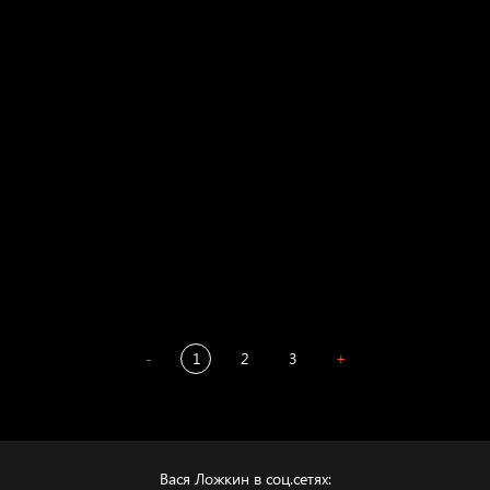
Свинтиликтуалы
Родина знает
Разум осветил
Престол
Пора творить добро
Полудруг
Охота на человека
Отцы
-
1
2
3
+
Вася Ложкин в соц.сетях: