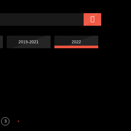
2019-2021
2022
Попытка заняться
Попытка заняться
спортом №7
Russian Federation
спортом №6
Мизантроп
3
+