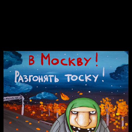
Russian Federation
Давайте тешить себя иллюзиями
За счастьем
Мизантроп
Смотри, как все похорошело