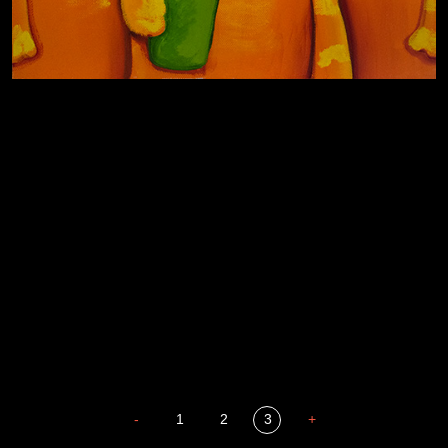
За счастьем
Мизантроп
В Москву! Разгонять тоску!
Иди
В каком смысле?
Давайте тешить себя иллюзиями
Сладких снов
-
1
2
3
+