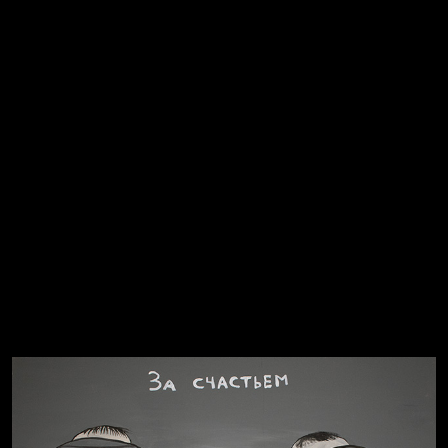
Попытка заняться спортом №2
Попытка заняться спортом №10
Попытка заняться спортом №7
Попытка заняться спортом №3
Попытка заняться спортом №9
Попытка заняться спортом №6
Попытка заняться спортом №8
Смотри, как все похорошело
Russian Federation
Давайте тешить себя иллюзиями