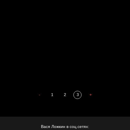
Russian Federation
Давайте тешить себя иллюзиями
За счастьем
Мизантроп
В Москву! Разгонять тоску!
Иди
В каком смысле?
Сладких снов
-
1
2
3
+
Вася Ложкин в соц.сетях: