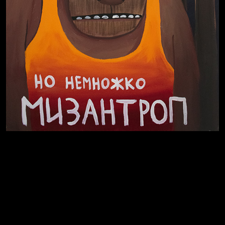
В Москву! Разгонять тоску!
Иди
В каком смысле?