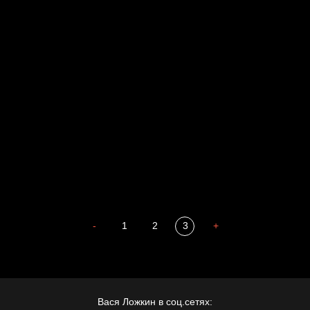
Russian Federation
Давайте тешить себя иллюзиями
За счастьем
Мизантроп
В Москву! Разгонять тоску!
Иди
В каком смысле?
Сладких снов
-
1
2
3
+
Вася Ложкин в соц.сетях: