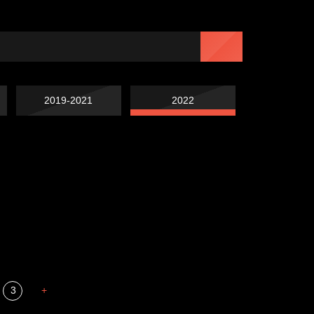
2019-2021
2022
Попытка заняться
Попытка заняться
спортом №7
Russian Federation
спортом №6
Мизантроп
3
+