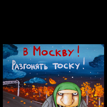
Попытка заняться спортом №2
Попытка заняться спортом №8
Смотри, как все похорошело
Russian Federation
Давайте тешить себя иллюзиями
За счастьем
Мизантроп