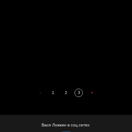
Попытка заняться спортом №3
Давайте тешить себя иллюзиями
За счастьем
Мизантроп
В Москву! Разгонять тоску!
Иди
В каком смысле?
Сладких снов
-
1
2
3
+
Вася Ложкин в соц.сетях: