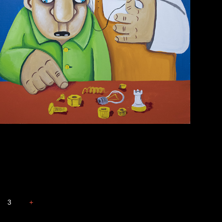
Голова
Весна
3
+
Бдительность