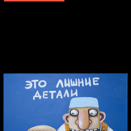
Не грузи
Не вижу, не слышу, не скажу
Навстречу весне
На потом
Много сладкого вредно