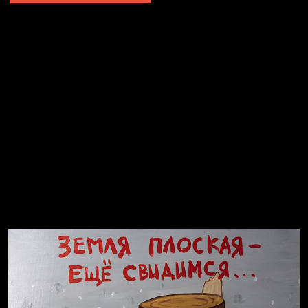
Не грузи
Не вижу, не слышу, не скажу
Навстречу весне
На потом
Много сладкого вредно
Лишние детали
Котоград