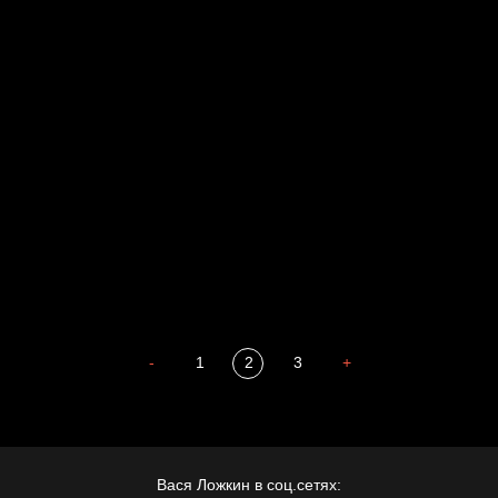
Голова
Воздух свободы
Внутренний мир
Весна
А у нас в квартире газ
Бойцы невидимого фронта
Бдительность
Попытка заняться спортом №4
-
1
2
3
+
Вася Ложкин в соц.сетях: