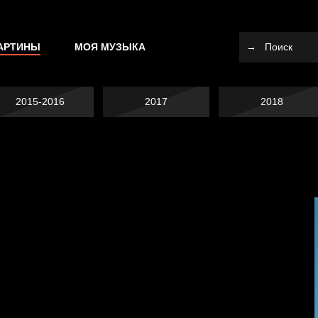
АРТИНЫ
МОЯ МУЗЫКА
2015-2016
2017
2018
Не вижу, не слышу,
Много сладкого
не скажу
Земля плоская
вредно