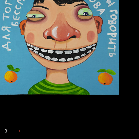
Весна
3
+