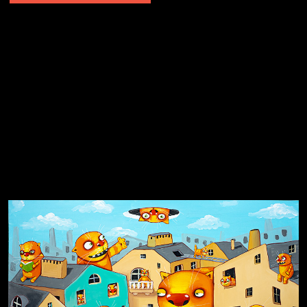
Не грузи
Не вижу, не слышу, не скажу
Навстречу весне
На потом
Много сладкого вредно
Лишние детали