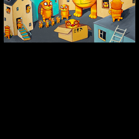
Земля плоская
Голова
Котоград
Воздух свободы
Внутренний мир
Весна
А у нас в квартире газ