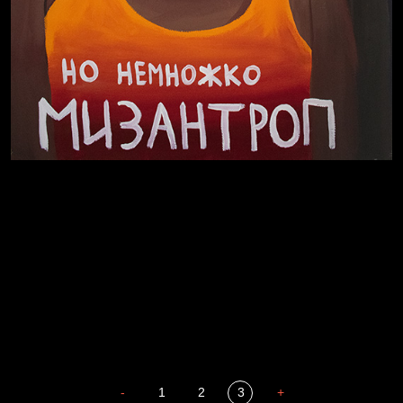
В Москву! Разгонять тоску!
Иди
В каком смысле?
Сладких снов
-
1
2
3
+