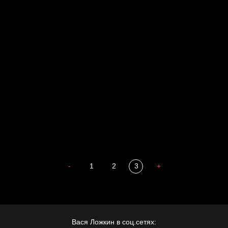
Russian Federation
Давайте тешить себя иллюзиями
За счастьем
Мизантроп
В Москву! Разгонять тоску!
Иди
В каком смысле?
Сладких снов
-
1
2
3
+
Вася Ложкин в соц.сетях: