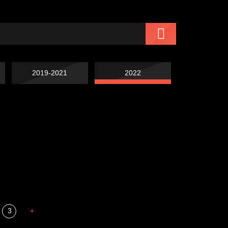
2019-2021
2022
Попытка заняться
Попытка заняться
спортом №7
Russian Federation
спортом №6
Мизантроп
3
+