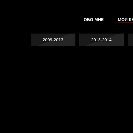
ОБО МНЕ
МОИ К
2009-2013
2013-2014
Попытка заняться
Попытка заняться
спортом №2
Попытка заняться
спортом №3
Давайте тешить
спортом №8
себя иллюзиями