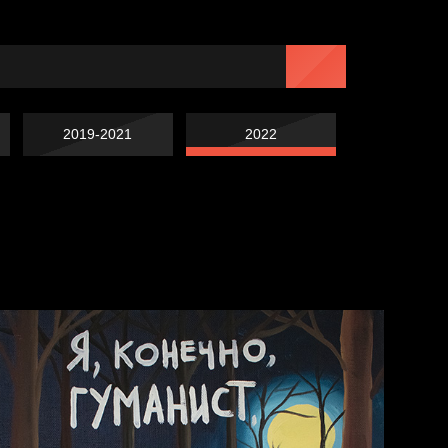
2019-2021
2022
Попытка заняться
Попытка заняться
спортом №7
Russian Federation
спортом №6