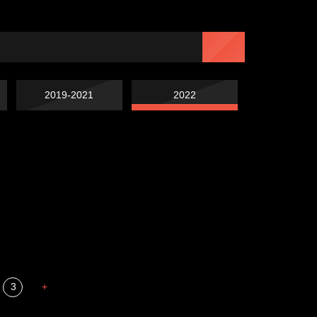
2019-2021
2022
Попытка заняться
Попытка заняться
спортом №7
Russian Federation
спортом №6
Мизантроп
3
+
В каком смысле?