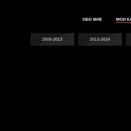
ОБО МНЕ
МОИ К
2009-2013
2013-2014
Попытка заняться
Попытка заняться
спортом №2
Попытка заняться
спортом №3
Давайте тешить
спортом №8
В Москву! Разгонять
себя иллюзиями