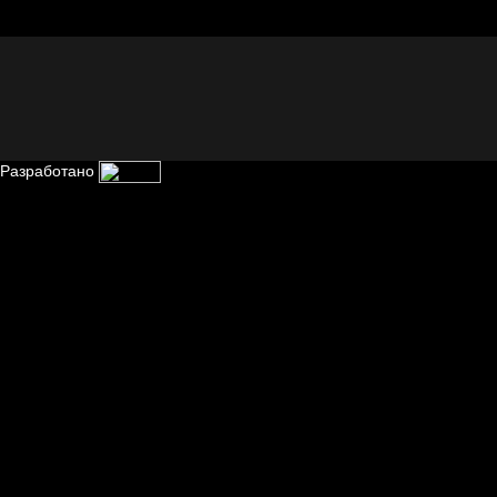
Сладких снов
тоску!
Разработано