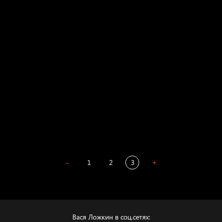
Russian Federation
Давайте тешить себя иллюзиями
За счастьем
Мизантроп
В Москву! Разгонять тоску!
Иди
В каком смысле?
Сладких снов
-
1
2
3
+
Вася Ложкин в соц.сетях: