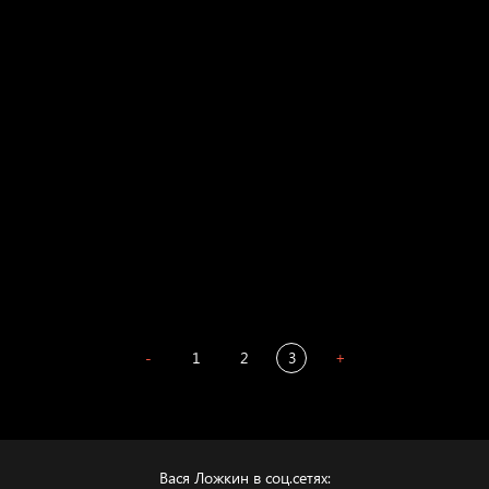
Russian Federation
Давайте тешить себя иллюзиями
За счастьем
Мизантроп
В Москву! Разгонять тоску!
Иди
В каком смысле?
Сладких снов
-
1
2
3
+
Вася Ложкин в соц.сетях: