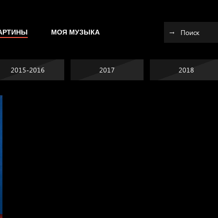
АРТИНЫ
МОЯ МУЗЫКА
2015-2016
2017
2018
Не вижу, не слышу,
На потом
не скажу
Лишние детали
Земля плоская