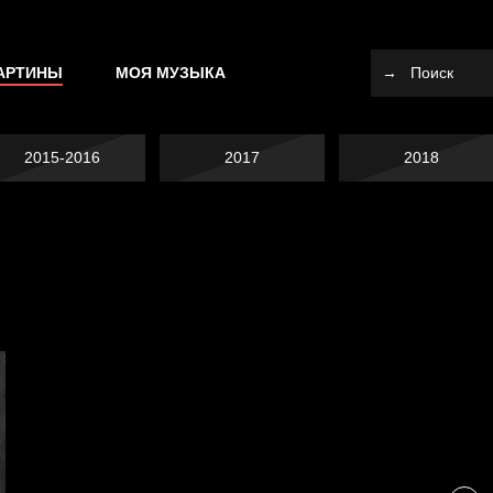
АРТИНЫ
МОЯ МУЗЫКА
2015-2016
2017
2018
Не вижу, не слышу,
Много сладкого
не скажу
Земля плоская
вредно
Внутренний мир