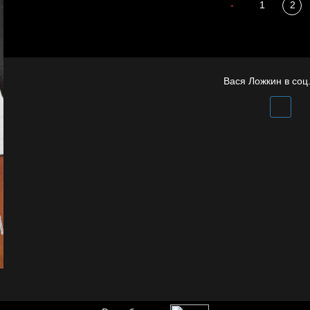
А у нас в квартире
-
1
2
Бдительность
газ
Вася Ложкин в соц.