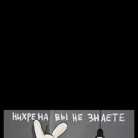
Не грузи
Не вижу, не слышу, не скажу
Навстречу весне
На потом
Много сладкого вредно
Лишние детали
Котоград
Земля плоская
Голова
Воздух свободы