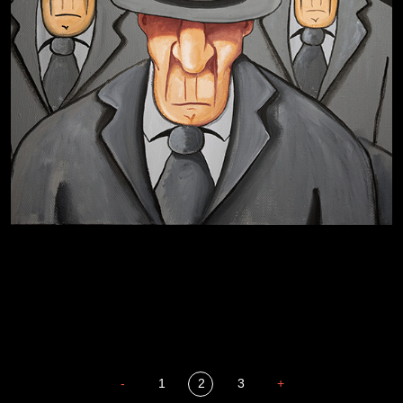
Бдительность
Попытка заняться спортом №4
-
1
2
3
+