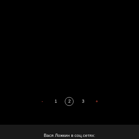
Голова
Воздух свободы
Внутренний мир
Весна
А у нас в квартире газ
Бойцы невидимого фронта
Бдительность
Попытка заняться спортом №4
-
1
2
3
+
Вася Ложкин в соц.сетях: