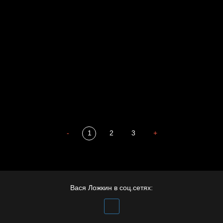
Разум осветил
Спящий кот
Престол
Пора творить добро
Полудруг
Охота на человека
Отцы
-
1
2
3
+
Вася Ложкин в соц.сетях: