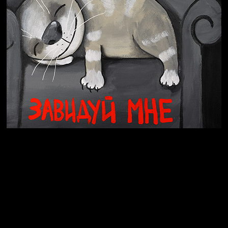
СМЕРШ
Свинтиликтуалы
Родина знает