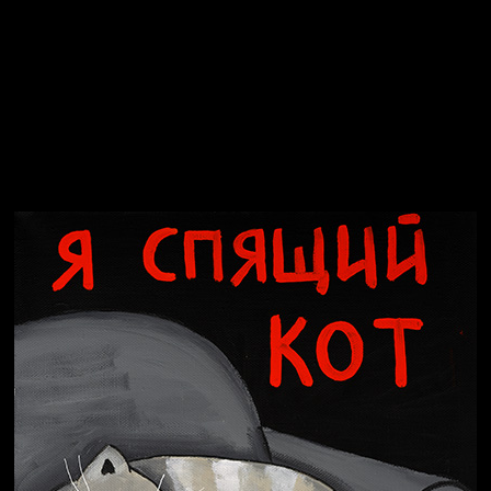
Явка провалена
Я это не я
Чертовщина в голове
Хватит отвлекать
Темный лес
Схема сборки кота