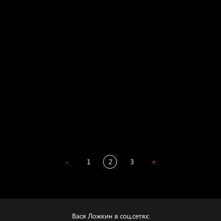
Голова
Воздух свободы
Внутренний мир
Весна
А у нас в квартире газ
Бойцы невидимого фронта
Бдительность
Попытка заняться спортом №4
-
1
2
3
+
Вася Ложкин в соц.сетях: