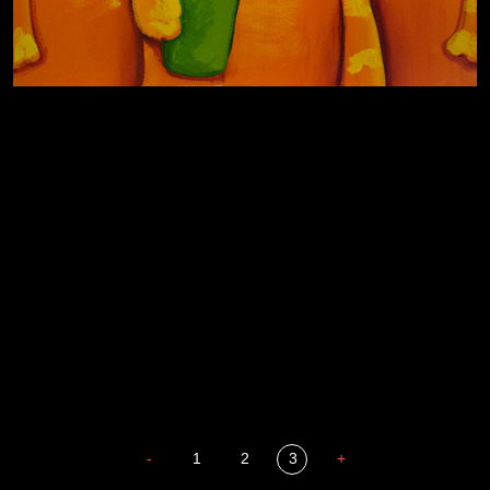
За счастьем
Мизантроп
В Москву! Разгонять тоску!
Иди
В каком смысле?
Давайте тешить себя иллюзиями
Сладких снов
-
1
2
3
+