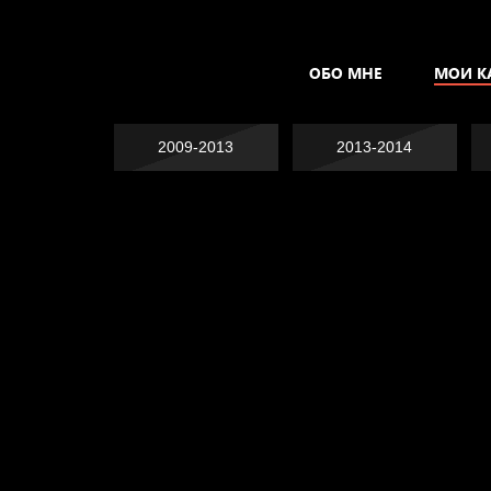
ОБО МНЕ
МОИ К
2009-2013
2013-2014
Явка провалена
Хватит отвлекать
Спящий кот
Родина знает
Пора творить добро