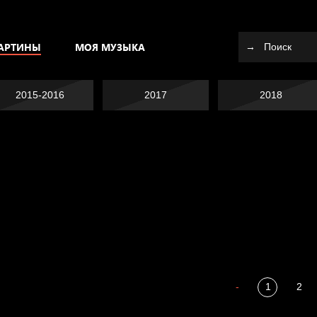
АРТИНЫ
МОЯ МУЗЫКА
2015-2016
2017
2018
Я это не я
Темный лес
СМЕРШ
Разум осветил
-
1
2
Полудруг