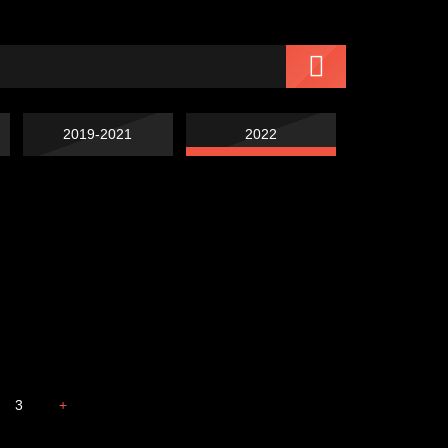
2019-2021
2022
Чертовщина в
Схема сборки кота
голове
Свинтиликтуалы
Престол
3
+
Охота на человека