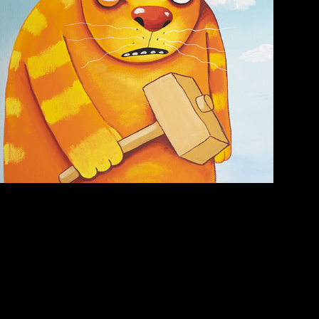
Схема сборки кота
Свинтиликтуалы