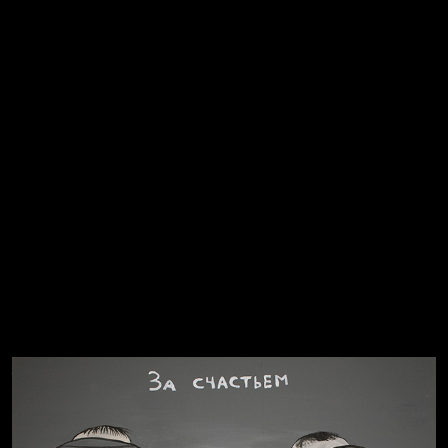
Попытка заняться спортом №2
Попытка заняться спортом №10
Попытка заняться спортом №7
Попытка заняться спортом №3
Попытка заняться спортом №9
Попытка заняться спортом №6
Попытка заняться спортом №8
Смотри, как все похорошело
Russian Federation
Давайте тешить себя иллюзиями