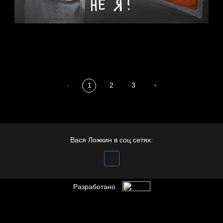
Престол
-
1
2
3
+
Охота на человека
Я это не я
Вася Ложкин в соц.сетях:
Разработано