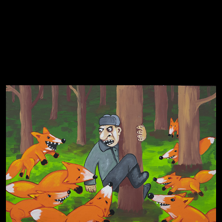
Свинтиликтуалы
Родина знает
Разум осветил
Престол
Пора творить добро
Полудруг